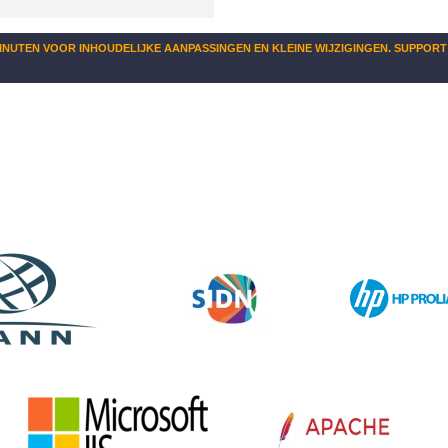
MINUTEN VOOR INHOUDELIJKE AANPASSINGEN EN KLEINE WIJZIGINGEN. SUPPORT