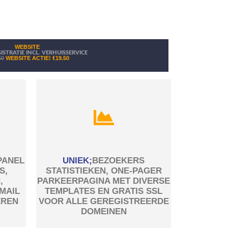
WEBSITE
STRATIE INCL. VERHUISSERVICE
50
WEBSITE ACTIE!
€19.50
PANEL
UNIEK;
BEZOEKERS
S,
STATISTIEKEN, ONE-PAGER
,
PARKEERPAGINA MET DIVERSE
MAIL
TEMPLATES EN GRATIS SSL
EREN
VOOR ALLE GEREGISTREERDE
DOMEINEN