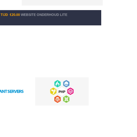
 TIJD
€20.00
WEBSITE ONDERHOUD LITE